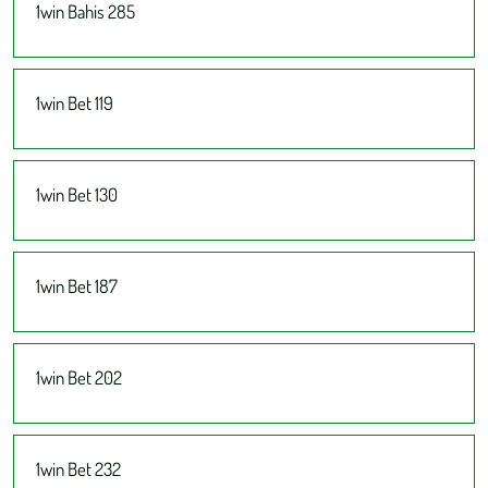
1win Bahis 285
1win Bet 119
1win Bet 130
1win Bet 187
1win Bet 202
1win Bet 232