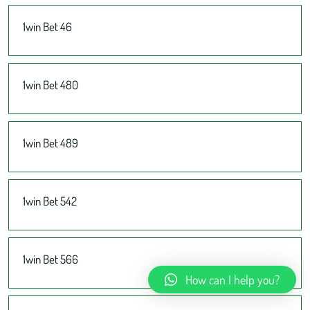
1win Bet 46
1win Bet 480
1win Bet 489
1win Bet 542
1win Bet 566
How can I help you?