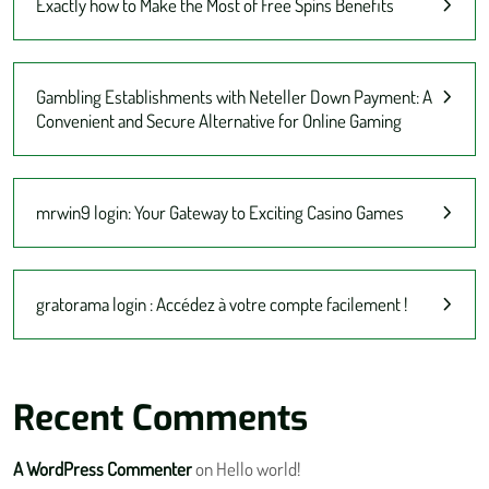
Exactly how to Make the Most of Free Spins Benefits
Gambling Establishments with Neteller Down Payment: A
Convenient and Secure Alternative for Online Gaming
mrwin9 login: Your Gateway to Exciting Casino Games
gratorama login : Accédez à votre compte facilement !
Recent Comments
A WordPress Commenter
on
Hello world!