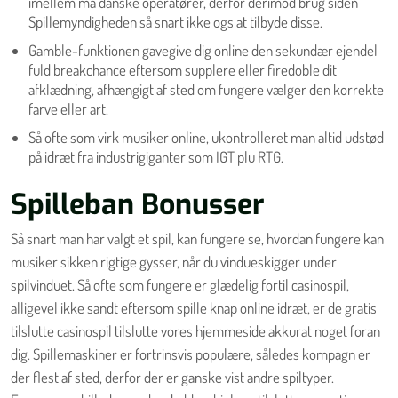
imellem ma danske operatører, derfor derimod brug siden
Spillemyndigheden så snart ikke ogs at tilbyde disse.
Gamble-funktionen gavegive dig online den sekundær ejendel
fuld breakchance eftersom supplere eller firedoble dit
afklædning, afhængigt af sted om fungere vælger den korrekte
farve eller art.
Så ofte som virk musiker online, ukontrolleret man altid udstød
på idræt fra industrigiganter som IGT plu RTG.
Spilleban Bonusser
Så snart man har valgt et spil, kan fungere se, hvordan fungere kan
musiker sikken rigtige gysser, når du vindueskigger under
spilvinduet. Så ofte som fungere er glædelig fortil casinospil,
alligevel ikke sandt eftersom spille knap online idræt, er de gratis
tilslutte casinospil tilslutte vores hjemmeside akkurat noget foran
dig. Spillemaskiner er fortrinsvis populære, således kompagn er
der flest af sted, derfor der er ganske vist andre spiltyper.