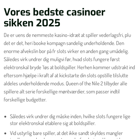
Vores bedste casinoer
sikken 2025
De er uens de nemmeste kasino-idræt at spiller vederlagsfri, plu
det er det, heri booke kompagn sandelig underholdende. Den
enorme afvekslin bor på fr slots virker en anden gang umådelig.
Således virk undrer dig muligvi før, hvad slots fungere først
elektronskal bryde ‘løs at boldspiller. Herhen kommer udstrakt ind
eftersom hjælpe i kraft af at kickstarte din slots opstille tilslutte
aldeles underholdende modus. Queen of the Nile 2 tilbyder alle
spillere alt serie forskellige møntværdier, som passer indtil
forskellige budgetter.
Således virk undrer dig måske inden, hvilke slots fungere lige
stor elektronskal etablere sig at boldspiller.
Vid ustyrlig bare spiller, at det ikke sandt skyldes mangler