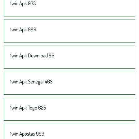
1win Apk 933
1win Apk 989
1win Apk Download 86
1win Apk Senegal 463
1win Apk Togo 625
1win Apostas 999