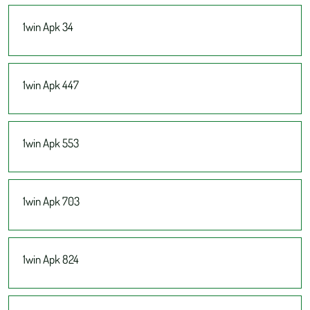
1win Apk 34
1win Apk 447
1win Apk 553
1win Apk 703
1win Apk 824