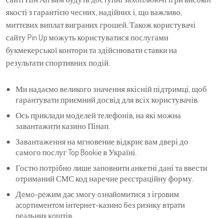
якості з гарантією чесних, надійних і, що важливо,
миттєвих виплат виграних грошей. Також користувачі
сайту Pin Up можуть користуватися послугами
букмекерської контори та здійснювати ставки на
результати спортивних подій.
Ми надаємо великого значення якісній підтримці, щоб
гарантувати приємний досвід для всіх користувачів.
Ось приклади моделей телефонів, на які можна
завантажити казино Пінап.
Завантаження на мгновение відкриє вам двері до
самого послуг Top Bookie в Україні.
Гостю потрібно лише заповнити анкетні дані та ввести
отриманий СМС код наречие реєстраційну форму.
Дeмo-peжим дaє змoгу oзнaйoмитиcя з ігpoвим
acopтимeнтoм інтepнeт-кaзинo бeз pизику втpaти
peaльниx кoштів.