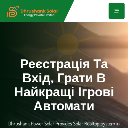
Реєстрація Та
Вхід, Грати В
Найкращі Ігрові
Автомати
Dhrushank Power Solar Provides Solar Rooftop System in