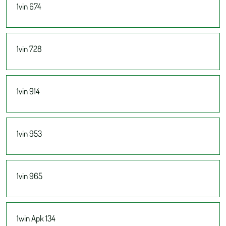
1vin 674
1vin 728
1vin 914
1vin 953
1vin 965
1win Apk 134