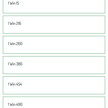
1 Win 15
1 Win 216
1 Win 260
1 Win 386
1 Win 454
1 Win 490