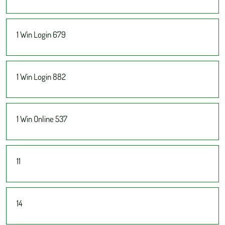
1 Win Login 679
1 Win Login 882
1 Win Online 537
11
14