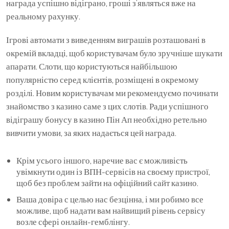
награда успішно відіграно, гроші з’являться вже на
реальному рахунку.
Ігрові автомати з виведенням виграшів розташовані в
окремій вкладці, щоб користувачам було зручніше шукати
апарати. Слоти, що користуються найбільшою
популярністю серед клієнтів, розміщені в окремому
розділі. Новим користувачам ми рекомендуємо починати
знайомство з казино саме з цих слотів. Ради успішного
відіграшу бонусу в казино Пін Ап необхідно ретельно
вивчити умови, за яких надається цей награда.
Крім усього іншого, наречие вас є можливість
увімкнути один із ВПН-сервісів на своєму пристрої,
щоб без проблем зайти на офіційний сайт казино.
Ваша довіра с целью нас безцінна, і ми робимо все
можливе, щоб надати вам найвищий рівень сервісу
возле сфері онлайн-гемблінгу.