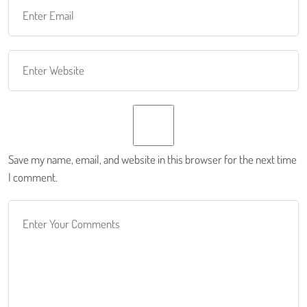
Save my name, email, and website in this browser for the next time
I comment.