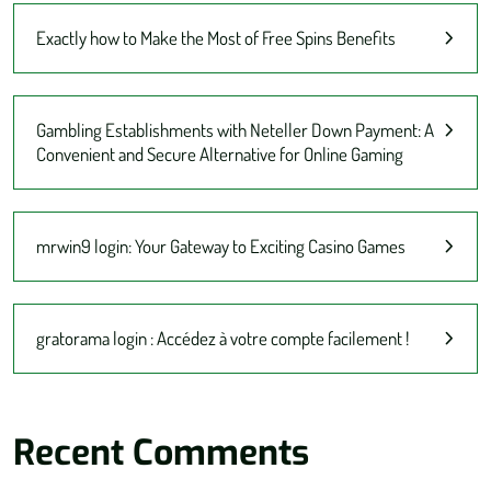
Exactly how to Make the Most of Free Spins Benefits
Gambling Establishments with Neteller Down Payment: A
Convenient and Secure Alternative for Online Gaming
mrwin9 login: Your Gateway to Exciting Casino Games
gratorama login : Accédez à votre compte facilement !
Recent Comments