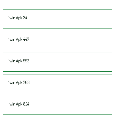
1win Apk 34
1win Apk 447
1win Apk 553
1win Apk 703
1win Apk 824