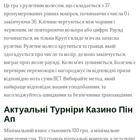
Це гра з рулетним колесом, що складається з 37
пронумерованих рівних комірок, починаючи з числа 0 і
закінчуючи 36. Клітини чергуються між чорним і
червоним, не повторюючи кольори або цифри. Раунд
починається, як тільки Круп’є кладе м’яч на запаска
рулетки. Рулетне колесо крутиться та гравця, який
здогадується про число та колір, де воно закінчується,
виграє приз возле раунді. Коли м’яч зупиняється, Болезнь’є
перевіряє переможців і нагороджує їм відповідні призи
відповідно нота суми BET. Вибирайте метод, який
найкраще відповідає вашим уподобанням, та
насолоджуйтесь швидкими та безпечними транзакціями.
Актуальні Турніри Казино Пін
Ап
Мінімальний взнос становить 100 грн., а мінімальне
виведення грн. Тут грають віртуальні команди, а результат