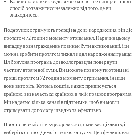
Казино та ставки з будь-якого місця- це найпростіший
спосіб розважитися незалежно від того, де ви
знаходитесь.
Подарунок отримують гравці на день народження, він діє
протягом 72 годин з моменту отримання. Наречие цьому
випадку вознаграждение повинен бути активований, і це
можна зробити протягом тижня з дня народження гравця.
Ця бонусна програма дозволяє гравцям повернути
частину втраченої суми. Ви можете повернути отримані
гроші протягом 72 годин з моменту отримання, інакше
вони вигоріть. Котома коштів, з яких приписується
країною, визначається країною, в якій працює программа.
Ми надаємо кілька каналів підтримки, щоб ви могли
отримувати допомогу швидко та ефективно.
Просто перемістіть курсор на слот, який вас цікавить, і
виберіть опцію “Демо” с целью запуску. Цей функціонал