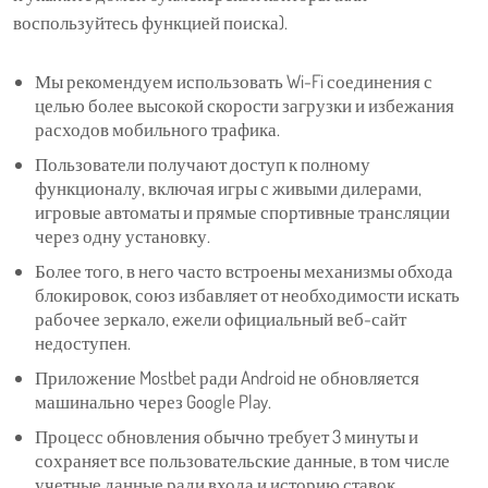
воспользуйтесь функцией поиска).
Мы рекомендуем использовать Wi-Fi соединения с
целью более высокой скорости загрузки и избежания
расходов мобильного трафика.
Пользователи получают доступ к полному
функционалу, включая игры с живыми дилерами,
игровые автоматы и прямые спортивные трансляции
через одну установку.
Более того, в него часто встроены механизмы обхода
блокировок, союз избавляет от необходимости искать
рабочее зеркало, ежели официальный веб-сайт
недоступен.
Приложение Mostbet ради Android не обновляется
машинально через Google Play.
Процесс обновления обычно требует 3 минуты и
сохраняет все пользовательские данные, в том числе
учетные данные ради входа и историю ставок.