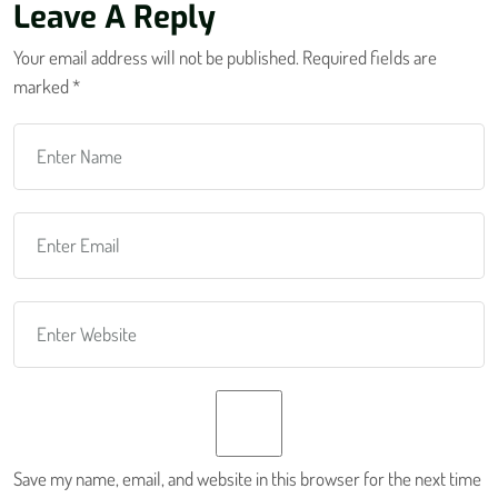
Leave A Reply
Your email address will not be published.
Required fields are
marked
*
Save my name, email, and website in this browser for the next time