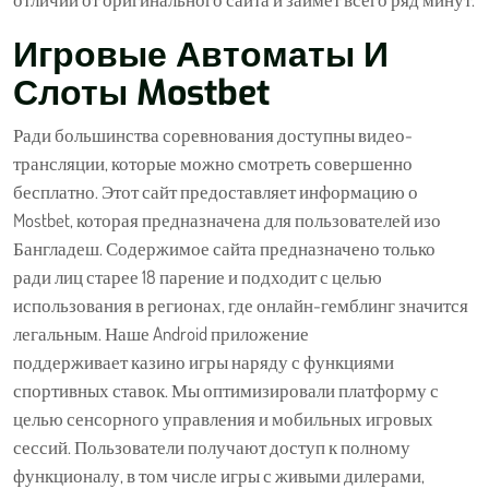
Игровые Автоматы И
Слоты Mostbet
Ради большинства соревнования доступны видео-
трансляции, которые можно смотреть совершенно
бесплатно. Этот сайт предоставляет информацию о
Mostbet, которая предназначена для пользователей изо
Бангладеш. Содержимое сайта предназначено только
ради лиц старее 18 парение и подходит с целью
использования в регионах, где онлайн-гемблинг значится
легальным. Наше Android приложение
поддерживает казино игры наряду с функциями
спортивных ставок. Мы оптимизировали платформу с
целью сенсорного управления и мобильных игровых
сессий. Пользователи получают доступ к полному
функционалу, в том числе игры с живыми дилерами,