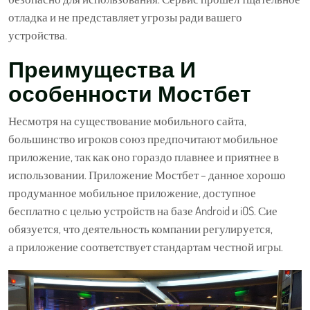
отладка и не представляет угрозы ради вашего
устройства.
Преимущества И
особенности Мостбет
Несмотря на существование мобильного сайта,
большинство игроков союз предпочитают мобильное
приложение, так как оно гораздо плавнее и приятнее в
использовании. Приложение Мостбет – данное хорошо
продуманное мобильное приложение, доступное
бесплатно с целью устройств на базе Android и iOS. Сие
обязуется, что деятельность компании регулируется,
а приложение соответствует стандартам честной игры.