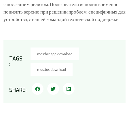
с последним релизом. Пользователи исполин временно
понизить версию при решении проблем, специфичных для
устройства, с нашей командой технической поддержки.
mostbet app download
TAGS
:
mostbet download
SHARE: