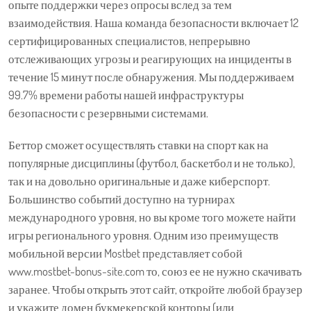
опыте поддержки через опросы вслед за тем
взаимодействия. Наша команда безопасности включает 12
сертифицированных специалистов, непрерывно
отслеживающих угрозы и реагирующих на инциденты в
течение 15 минут после обнаружения. Мы поддерживаем
99.7% времени работы нашей инфраструктуры
безопасности с резервными системами.
Беттор сможет осуществлять ставки на спорт как на
популярные дисциплины (футбол, баскетбол и не только),
так и на довольно оригинальные и даже киберспорт.
Большинство событий доступно на турнирах
международного уровня, но вы кроме того можете найти
игры регионального уровня. Одним изо преимуществ
мобильной версии Mostbet представляет собой
www.mostbet-bonus-site.com
то, союз ее не нужно скачивать
заранее. Чтобы открыть этот сайт, откройте любой браузер
и укажите домен букмекерской конторы (или