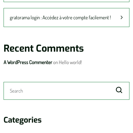
gratorama login : Accédez à votre compte facilement !
Recent Comments
A WordPress Commenter
on
Hello world!
Categories