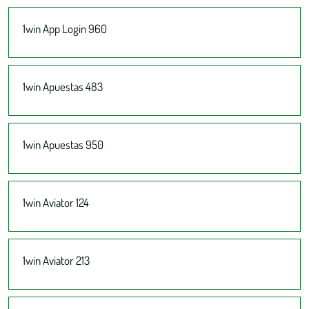
1win App Login 960
1win Apuestas 483
1win Apuestas 950
1win Aviator 124
1win Aviator 213