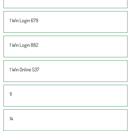
1 Win Login 679
1 Win Login 882
1 Win Online 537
11
14