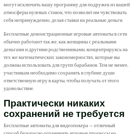
могут исключить вашу программу для подружек из вашей
атмосферы нулевых ставок, что позволит им чувствовать
себя непринужденно, делая ставки на реальные деньги.
Бесплатные демонстрационные игровые автоматы в сети
обычно работают так же, как женщины с реальными
деньгами и другими родственниками, концентрируясь на
тех же математических закономерностях, которые вы
должны использовать для групп барабанов. Тем не менее,
участникам необходимо сохранять в глубине души
ответственную игру в карты, чтобы получать от этого
удовольствие.
Практически никаких
сохранений не требуется
Бесплатные автоматы для видеопокера — отличный
способ безопасно ограничить игровые процессы на