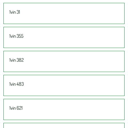
1vin 31
1vin 355
1vin 382
1vin 483
1vin 621