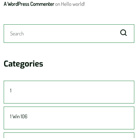
A WordPress Commenter
on
Hello world!
Categories
1
1 Win 106