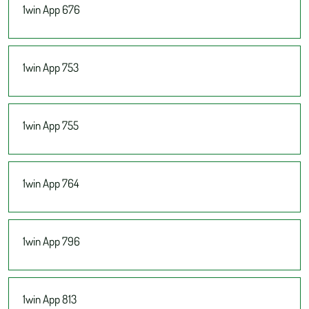
1win App 676
1win App 753
1win App 755
1win App 764
1win App 796
1win App 813