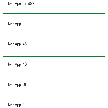
1win Apostas 999
1win App 111
1win App 145
1win App 148
1win App 161
1win App 21