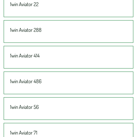
1win Aviator 22
1win Aviator 288
1win Aviator 414
1win Aviator 486
1win Aviator 56
1win Aviator 71