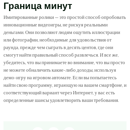
Граница минут
Имитированные ролики — это простой способ опробовать
инновационные видеоигры, не рискуя реальными
деньгами. Они позволяют людям ощутить иллюстрации
или фотографии, необходимые для удовольствия от
раунда, прежде чем сыграть в десять центов, где они
смогут найти правильный способ развлечься. И все же,
убедитесь, что вы принимаете во внимание, что вы просто
не можете обналичить какие-либо доходы, используя
демо-игру на игровом автомате. Если вы попытаетесь
найти свою программу, играющую на вашем смартфоне, и
соответствующий вариант через Интернет, у вас есть
определенные шансы удовлетворить ваши требования.