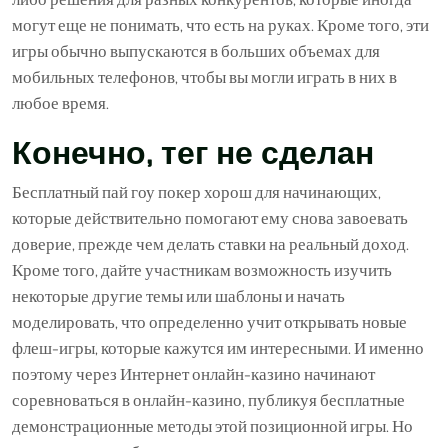
могут еще не понимать, что есть на руках. Кроме того, эти
игры обычно выпускаются в больших объемах для
мобильных телефонов, чтобы вы могли играть в них в
любое время.
Конечно, тег не сделан
Бесплатный пай гоу покер хорош для начинающих,
которые действительно помогают ему снова завоевать
доверие, прежде чем делать ставки на реальный доход.
Кроме того, дайте участникам возможность изучить
некоторые другие темы или шаблоны и начать
моделировать, что определенно учит открывать новые
флеш-игры, которые кажутся им интересными. И именно
поэтому через Интернет онлайн-казино начинают
соревноваться в онлайн-казино, публикуя бесплатные
демонстрационные методы этой позиционной игры. Но