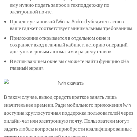
ему нужно подать запрос в техподдержку по
электронной почте.
Предлог установкой 1Win на Android убедитесь, союз
ваше гаджет соответствует минимальным требованиям.
Приложение открывается в отдельном окне и
сохраняет вход в личный кабинет, историю операций,
доступ к игровым автоматам и разделу ставок.
В всплывающем окне вы сможете найти функцию «На
главный экран».
В таком случае, вывод средств краткое занять лишь
значительнее времени. Ради мобильного приложения 1win
доступна круглосуточная поддержка пользователей через
онлайн-чат или электронную почту. Пользователи могут
задать любые вопросы и приобрести квалифицированные
ответы от представителей поддержки.