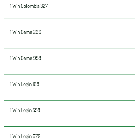
1 Win Colombia 327
1 Win Game 266
1 Win Game 958
1 Win Login 168
1 Win Login 558
1 Win Login 679