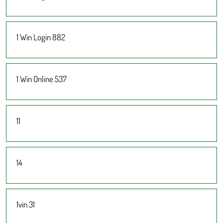
1 Win Login 882
1 Win Online 537
11
14
1vin 31