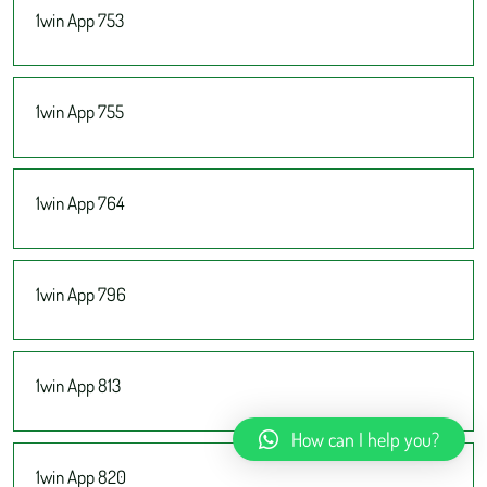
1win App 753
1win App 755
1win App 764
1win App 796
1win App 813
How can I help you?
1win App 820