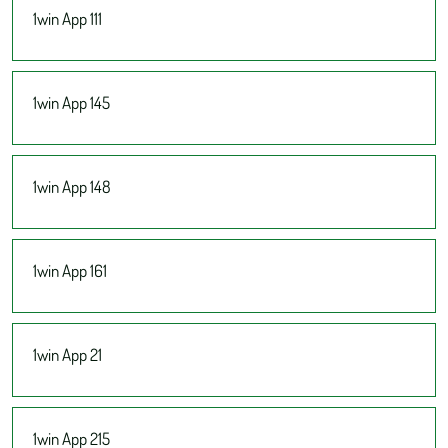
1win App 111
1win App 145
1win App 148
1win App 161
1win App 21
1win App 215