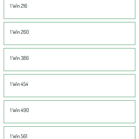
1 Win 216
1 Win 260
1 Win 386
1 Win 454
1 Win 490
1 Win 561