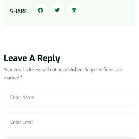
SHARE:
Leave A Reply
Your email address will not be published.
Required fields are
marked
*