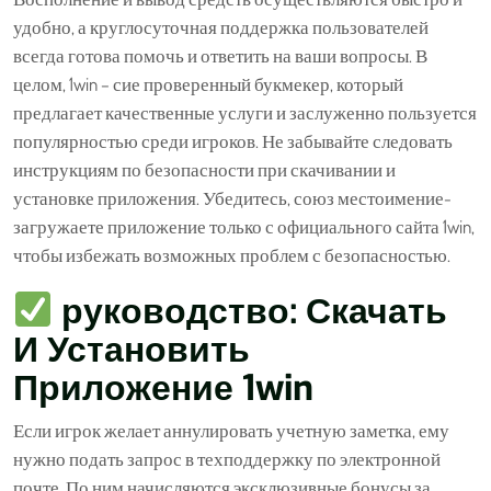
удобно, а круглосуточная поддержка пользователей
всегда готова помочь и ответить на ваши вопросы. В
целом, 1win – сие проверенный букмекер, который
предлагает качественные услуги и заслуженно пользуется
популярностью среди игроков. Не забывайте следовать
инструкциям по безопасности при скачивании и
установке приложения. Убедитесь, союз местоимение-
загружаете приложение только с официального сайта 1win,
чтобы избежать возможных проблем с безопасностью.
руководство: Скачать
И Установить
Приложение 1win
Если игрок желает аннулировать учетную заметка, ему
нужно подать запрос в техподдержку по электронной
почте. По ним начисляются эксклюзивные бонусы за