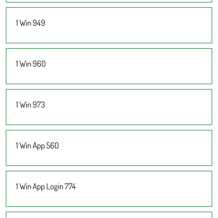
1 Win 949
1 Win 960
1 Win 973
1 Win App 560
1 Win App Login 774