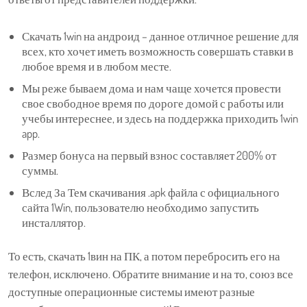
Скачать 1win на андроид – данное отличное решение для
всех, кто хочет иметь возможность совершать ставки в
любое время и в любом месте.
Мы реже бываем дома и нам чаще хочется провести
свое свободное время по дороге домой с работы или
учебы интереснее, и здесь на поддержка приходить 1win
app.
Размер бонуса на первый взнос составляет 200% от
суммы.
Вслед За Тем скачивания .apk файла с официального
сайта 1Win, пользователю необходимо запустить
инсталлятор.
То есть, скачать 1вин на ПК, а потом перебросить его на
телефон, исключено. Обратите внимание и на то, союз все
доступные операционные системы имеют разные