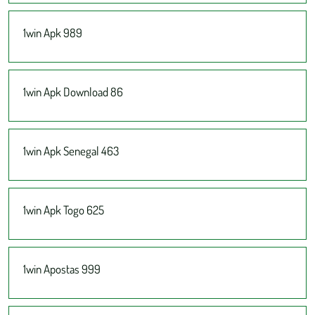
1win Apk 989
1win Apk Download 86
1win Apk Senegal 463
1win Apk Togo 625
1win Apostas 999